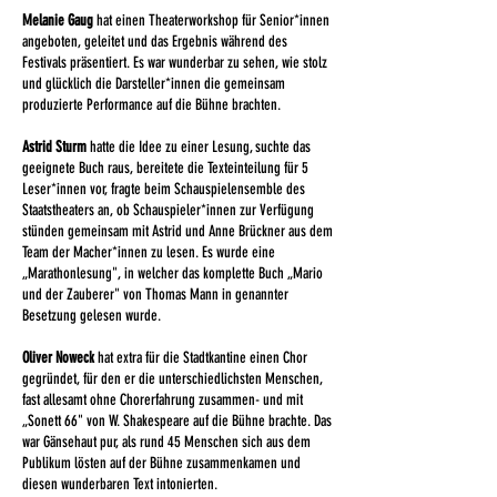
Melanie Gaug
hat einen Theaterworkshop für Senior*innen
angeboten, geleitet und das Ergebnis während des
Festivals präsentiert. Es war wunderbar zu sehen, wie stolz
und glücklich die Darsteller*innen die gemeinsam
produzierte Performance auf die Bühne brachten.
Astrid Sturm
hatte die Idee zu einer Lesung, suchte das
geeignete Buch raus, bereitete die Texteinteilung für 5
Leser*innen vor, fragte beim Schauspielensemble des
Staatstheaters an, ob Schauspieler*innen zur Verfügung
stünden gemeinsam mit Astrid und Anne Brückner aus dem
Team der Macher*innen zu lesen. Es wurde eine
„Marathonlesung", in welcher das komplette Buch „Mario
und der Zauberer" von Thomas Mann in genannter
Besetzung gelesen wurde.
Oliver Noweck
hat extra für die Stadtkantine einen Chor
gegründet, für den er die unterschiedlichsten Menschen,
fast allesamt ohne Chorerfahrung zusammen- und mit
„Sonett 66" von W. Shakespeare auf die Bühne brachte. Das
war Gänsehaut pur, als rund 45 Menschen sich aus dem
Publikum lösten auf der Bühne zusammenkamen und
diesen wunderbaren Text intonierten.