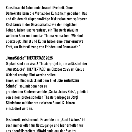
Kunst braucht Autonomie, braucht Freiheit. Ohne
Demokratie kann die Vielfalt der Kunst nicht gedeihen. Das
und die derzeit allgegenwärtige Diskussion zum spürbaren
Rechtsruck in der Gesellschaft sowie der möglichen
Folgen, haben uns veranlasst, ein Theaterfestival im
weiteren Sinn rund um das Thema zu machen. Wir sind
überzeugt: „Kunst und Kultur haben eine transformative
Kraft, zur Unterstützung von Frieden und Demokratie"
„KunstStücke" THEATERTAGE 2025
Geplant sind nun also 3 Theaterprojekte, die anlässlich der
„KunstStücke" THEATERTAGE" im Oktober 2025 im Circus
Waldoni uraufgeführt werden sollen.
Eines, ein Kinderstück mit dem Titel „
Die zertantzten
Schuhe
", soll mit dem neu zu
grundenden Kinderensemble „Social Actors Kids", geleitet
von einem professionellen Theaterpädagogen
Jorgi
Slimistinos
mit Kindern zwischen 8 und 12 Jahren
einstudiert werden.
Das bereits existierende Ensemble der „Social Actors" ist
auch immer offen für Neuzugänge und hier erhoffen wir
uns ebenfalls weitere Mitwirkende aus der Stadt zu