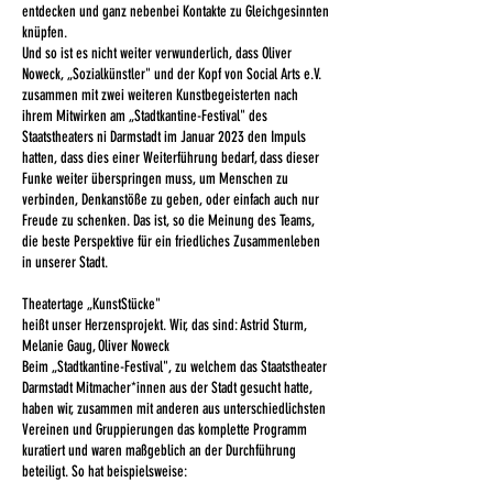
entdecken und ganz nebenbei Kontakte zu Gleichgesinnten
knüpfen.
Und so ist es nicht weiter verwunderlich, dass Oliver
Noweck, „Sozialkünstler" und der Kopf von Social Arts e.V.
zusammen mit zwei weiteren Kunstbegeisterten nach
ihrem Mitwirken am „Stadtkantine-Festival" des
Staatstheaters ni Darmstadt im Januar 2023 den Impuls
hatten, dass dies einer Weiterführung bedarf, dass dieser
Funke weiter überspringen muss, um Menschen zu
verbinden, Denkanstöße zu geben, oder einfach auch nur
Freude zu schenken. Das ist, so die Meinung des Teams,
die beste Perspektive für ein friedliches Zusammenleben
in unserer Stadt.
Theatertage „KunstStücke"
heißt unser Herzensprojekt. Wir, das sind: Astrid Sturm,
Melanie Gaug, Oliver Noweck
Beim „Stadtkantine-Festival", zu welchem das Staatstheater
Darmstadt Mitmacher*innen aus der Stadt gesucht hatte,
haben wir, zusammen mit anderen aus unterschiedlichsten
Vereinen und Gruppierungen das komplette Programm
kuratiert und waren maßgeblich an der Durchführung
beteiligt. So hat beispielsweise: