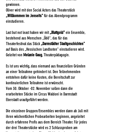
gewinnen.
Oliver wird mit den Social Actors das Theaterstück
„Willkommen im Jenseits"
für das Abendprogramm
einstudieren.
Last but not least haben wir mit
„Blattgold"
ein Ensemble,
bestehend aus Menschen „Ü60", das für das
Theaterfestival das Stück
„Darmstädter Stadtgeschichten"
auf Basis des „Hessischen Landboten" einstudieren wird.
Geleitet von
Melanie Gaug
, Theaterpädagogin.
Es ist uns wichtig, dass niemand aus finanziellen Gründen
an einer Teilnahme gehindert ist. Den Teilnehmenden
entstehen dafür keine Kosten, die Bereitschaft zur
kontinuierlichen Teilnahme ist erwünscht.
Vom 30. Oktober -02. November sollen dann die
erarbeiteten Stücke im Circus Waldoni in Darmstadt
Eberstadt uraufgeführt werden.
Die einzelnen Gruppen/Ensembles werden dann ab Juli mit
ihren wöchentlichen Probearbeiten beginnen, angeleitet
durch erfahrene Profis aus dem Bereich Theater. Für jedes
der drei Theaterstücke wird es 2 Schlussproben am