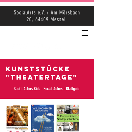
SocialArts e.V. / Am Mörsbach
20, 64409 Messel
KunstStücke
"Theatertage"
Social Actors Kids - Social Actors - Blattgold