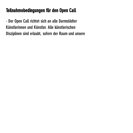
Teilnahmebedingungen für den Open Call
- Der Open Call richtet sich an alle Darmstädter
Künstlerinnen und Künstler. Alle künstlerischen
Disziplinen sind erlaubt, sofern der Raum und unsere
Rahmenbedingungen eine gute Präsentation
gewährleisten können.
- Wir haben leider kein Budget, um dir eine
Ausstellungsvergütung zu zahlen. Und auch kein Budget
für eine Versicherung deiner Werke, sorry.
- Aber wenn du möchtest, können wir deine Kunst an
Interessierte verkaufen. Wir kümmern uns um die
Abwicklung und würden dafür 25% des Verkaufserlöses
als Spende für das Projekt erbitten. Die Kunstzentrale
soll immer donnerstags, freitags und samstags von
14:00 bis 20:00 geöffnet sein, zu diesen Zeiten kann
die Kunst angeschaut und gekauft werden. Zusätzlich
Öffnungszeiten ergeben sich nach Verfügbarkeit des