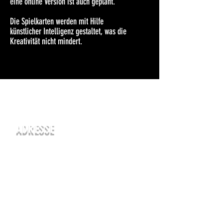
eine online Version ist auch geplant.
Die Spielkarten werden mit Hilfe
künstlicher
Intelligenz gestaltet, was die
Kreativität nicht mindert.
ADRESSE
Am Mörsbach
20, 64409
Messel
KONTAKT
oli@socialarts.eu
Tel.:
+49 (0) 176 31544665