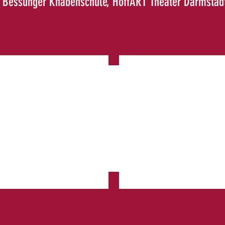
er, Bessunger Knabenschule, HoffART Theater Darmstad