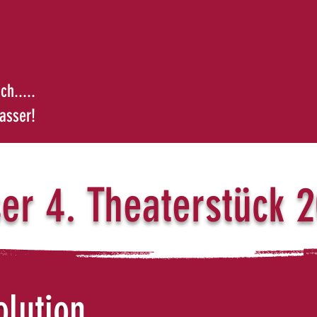
mble ist jede*r willkommen, die/der sich ei
möchte. Es gibt keinerlei Hürden!
ch.....
rasser!
er 4. Theaterstück 
olution