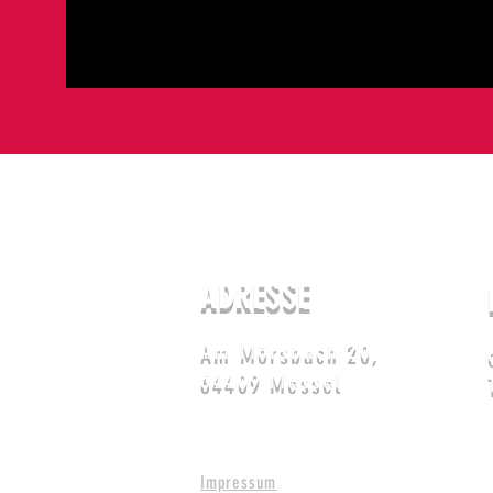
ADRESSE
Am Mörsbach 20,
64409 Messel
Impressum