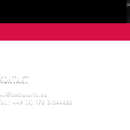
KONTAKT
oli@socialarts.eu
Tel.: +49 (0) 176 31544665