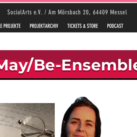
SocialArts e.V. / Am Mörsbach 20, 64409 Messel
E PROJEKTE
PROJEKTARCHIV
TICKETS & STORE
PODCAST
May/Be-Ensembl