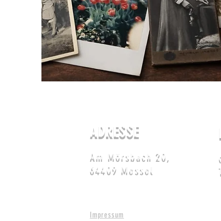
ADRESSE
Am Mörsbach 20,
64409 Messel
Impressum