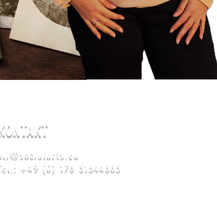
KONTAKT
oli@socialarts.eu
Tel.: +49 (0) 176 31544665