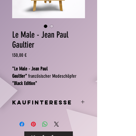
Le Male - Jean Paul
Gaultier
Preis
130,00 €
"Le Male - Jean Paul
Gaultier"
französischer Modeschöpfer
"Black Edition"
Le Male, maskulin und sexy, ist eine
Kaufinteresse
Hommage an eine Kultfigur, der Matrose.
Dieser Herrenduft eröffnet die Vision von
E-Mail: art-store@socialarts.eu
einer nonkonformistischen Männlichkeit.
Upcycling - Handgemachte Dekoration aus
einer Parfümflacon.