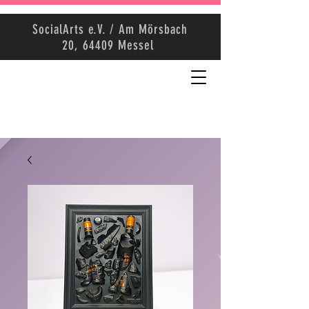
SocialArts e.V. / Am Mörsbach
20, 64409 Messel