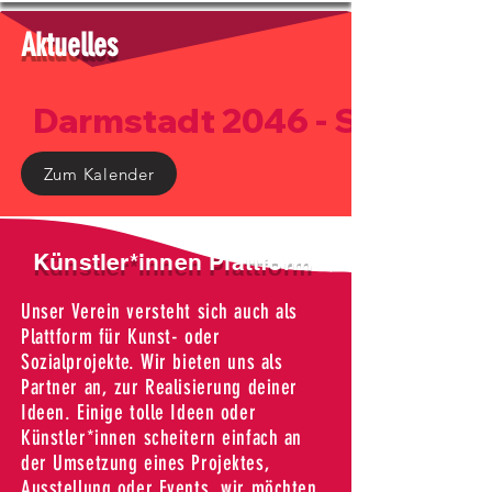
Aktuelles
     Darmstadt 2046 - Social Acto
Zum Kalender
Künstler*innen Plattform
Unser Verein versteht sich auch als
Plattform für Kunst- oder
Sozialprojekte. Wir bieten uns als
Partner an, zur Realisierung deiner
Ideen. Einige tolle Ideen oder
Künstler*innen scheitern einfach an
der Umsetzung eines Projektes,
Ausstellung oder Events, wir möchten