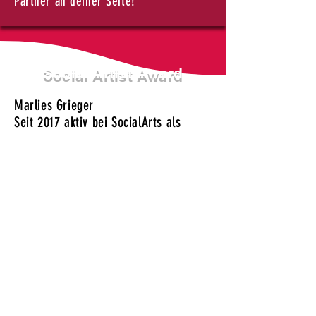
Partner an deiner Seite!
Social Artist Award
Marlies Grieger
Seit 2017 aktiv bei SocialArts als
Dozentin für das "Atelier Ton" der
Quartiers-Bühne
Ausgezeichnet wurde Marlies Grieger
für ihr Engagement in der
Integrationsarbeit.
Ihre künstlerischen Inspirationen, ihr
Wesen die Menschen zu begeistern
und ihre Warmherzigkeit sind
vorbildlich in der heutigen Zeit.