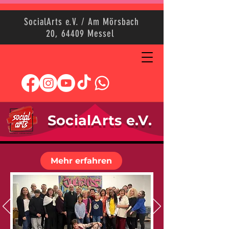
SocialArts e.V. / Am Mörsbach
20, 64409 Messel
SocialArts e.V.
Mehr erfahren