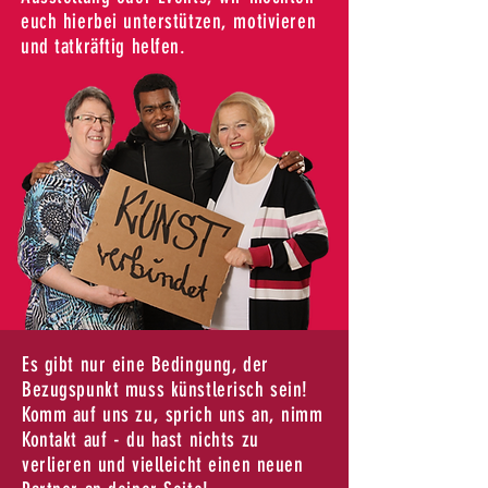
euch hierbei unterstützen, motivieren
und tatkräftig helfen.​
Es gibt nur eine Bedingung, der
Bezugspunkt muss künstlerisch sein!
Komm auf uns zu, sprich uns an, nimm
Kontakt auf - du hast nichts zu
verlieren und vielleicht einen neuen